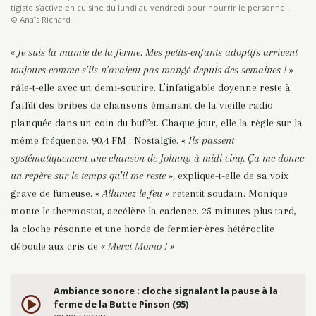
tigiste s’active en cuisine du lundi au vendredi pour nourrir le personnel.
© Anaïs Richard
« Je suis la mamie de la ferme. Mes petits-enfants adoptifs arrivent
toujours comme s’ils n’avaient pas mangé depuis des semaines !
»
râle-t-elle avec un demi-sourire. L’infatigable doyenne reste à
l’affût des bribes de chansons émanant de la vieille radio
planquée dans un coin du buffet. Chaque jour, elle la règle sur la
même fréquence. 90.4 FM : Nostalgie.
« Ils passent
systématiquement une chanson de Johnny à midi cinq. Ça me donne
un repère sur le temps qu’il me reste
»
,
explique-t-elle de sa voix
grave de fumeuse.
« Allumez le feu »
retentit soudain. Monique
monte le thermostat, accélère la cadence. 25 minutes plus tard,
la cloche résonne et une horde de fermier·ères hétéroclite
déboule aux cris de
« Merci Momo ! »
Ambiance sonore : cloche signalant la pause à la
ferme de la Butte Pinson (95)