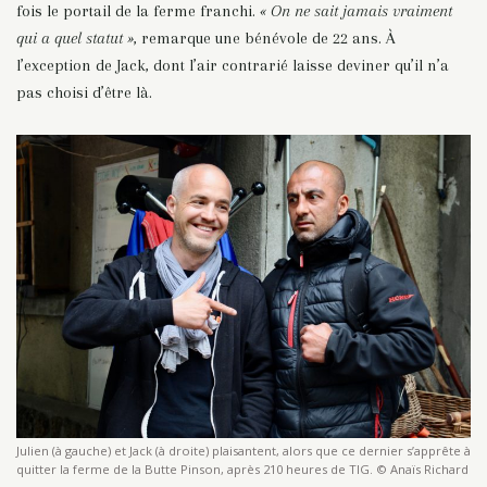
fois le portail de la ferme franchi.
« On ne sait jamais vraiment
qui a quel statut »
, remarque une bénévole de 22 ans. À
l’exception de Jack, dont l’air contrarié laisse deviner qu’il n’a
pas choisi d’être là.
Julien (à gauche) et Jack (à droite) plaisantent, alors que ce dernier s’apprête à
quitter la ferme de la Butte Pinson, après 210 heures de TIG. © Anaïs Richard