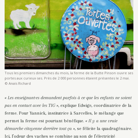
Tous les premiers dimanches du mois, la ferme de la Butte Pinson ouvre ses
portes aux curieux·ses. Près de 2 000 personnes
étaient présentes le 2 mai.
© Anaïs Richard
« Les enseignant
·
es demandent parfois à ce que les enfants ne soient
pas en contact avec les TIG »,
explique Edwige, coordinatrice de la
ferme. Pour Yannick, institutrice à Sarcelles, le mélange que
permet la ferme est pourtant bénéfique.
« Il y a une vraie
démarche citoyenne derrière tout ça »
, se félicite la quadragénaire.
Ici, l’odeur des vaches se combine au son de l’électricité