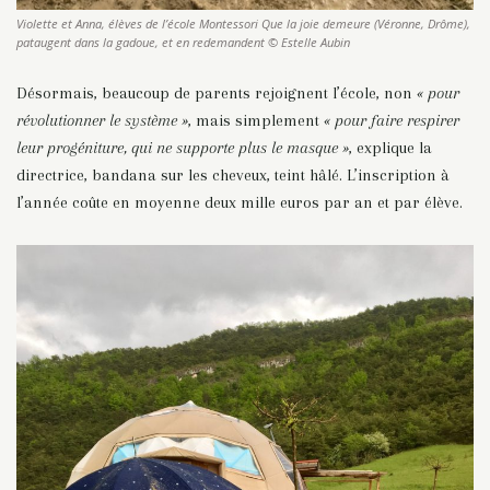
Violette et Anna, élèves de l’école Montessori Que la joie demeure (Véronne, Drôme),
pataugent dans la gadoue, et en redemandent © Estelle Aubin
Désormais, beaucoup de parents rejoignent l’école, non
« pour
révolutionner le système »
, mais simplement
« pour faire respirer
leur progéniture, qui ne supporte plus le masque »
, explique la
directrice, bandana sur les cheveux, teint hâlé. L’inscription à
l’année coûte en moyenne deux mille euros par an et par élève.