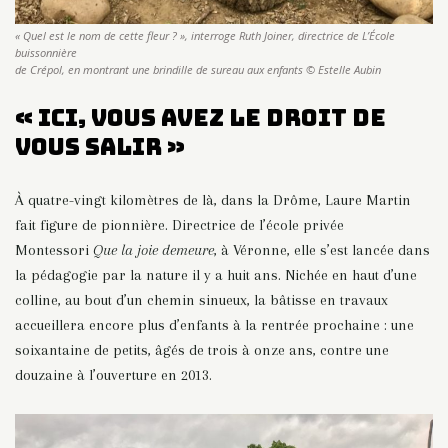
« Quel est le nom de cette fleur ? », interroge Ruth Joiner, directrice de L’École
buissonnière
de Crépol, en montrant une brindille de sureau aux enfants © Estelle Aubin
« Ici, vous avez le droit de
vous salir »
À quatre-vingt kilomètres de là, dans la Drôme, Laure Martin
fait figure de pionnière. Directrice de l’école privée
Montessori
Que la joie demeure
, à Véronne, elle s’est lancée dans
la pédagogie par la nature il y a huit ans. Nichée en haut d’une
colline, au bout d’un chemin sinueux, la bâtisse en travaux
accueillera encore plus d’enfants à la rentrée prochaine : une
soixantaine de petits, âgés de trois à onze ans, contre une
douzaine à l’ouverture en 2013.