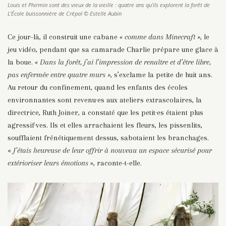
Louis et Phirmin sont des vieux de la vieille : quatre ans qu’ils explorent la forêt de
L’École buissonnière de Crépol © Estelle Aubin
Ce jour-là, il construit une cabane
« comme dans Minecraft »
, le
jeu vidéo, pendant que sa camarade Charlie prépare une glace à
la boue.
« Dans la forêt, j’ai l’impression de renaître et d’être libre,
pas enfermée entre quatre murs »
, s’exclame la petite de huit ans.
Au retour du confinement, quand les enfants des écoles
environnantes sont revenu·es aux ateliers extrascolaires, la
directrice, Ruth Joiner, a constaté que les petit·es étaient plus
agressif·ves. Ils et elles arrachaient les fleurs, les pissenlits,
soufflaient frénétiquement dessus, sabotaient les branchages.
«
J’étais heureuse de leur offrir à nouveau un espace sécurisé pour
extérioriser leurs émotions
», raconte-t-elle.