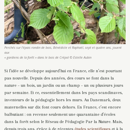
Perchés sur l’épais rondin de bois, Bénédicte et Raphaël, sept et quatre ans, jouent
aux
« gardiens de la forêt » dans le bois de Crépol © Estelle Aubin
Si l’idée se développe aujourd’hui en France, elle n’est pourtant
pas nouvelle. Depuis des années, des cours se font dans la
nature – un bois, un jardin ou un champ – un ou plusieurs jours
par semaine. Et ce, essentiellement dans les pays scandinaves,
inventeurs de la pédagogie hors les murs. Au Danemark, deux
maternelles sur dix font cours dehors. En France, c’est encore
balbutiant : on recense seulement une quarantaine d’écoles
dans la forêt selon le Réseau de Pédagogie Par la Nature. Mais,
depuis trois ans, grâce à de récentes
études scientifiques
et à la