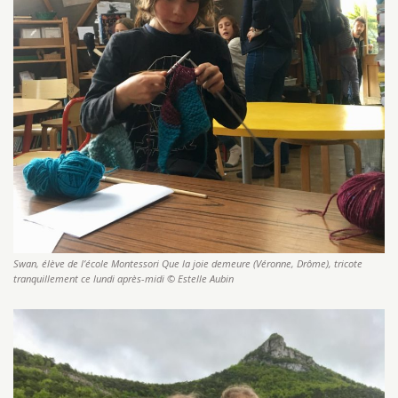
Swan, élève de l’école Montessori Que la joie demeure (Véronne, Drôme), tricote
tranquillement ce lundi après-midi © Estelle Aubin