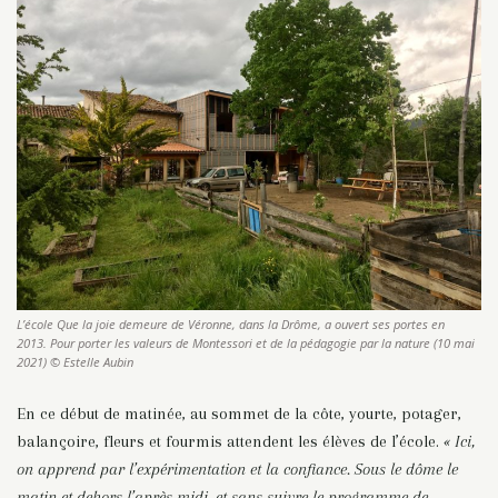
L’école Que la joie demeure de Véronne, dans la Drôme, a ouvert ses portes en
2013. Pour porter les valeurs de Montessori et de la pédagogie par la nature (10 mai
2021) © Estelle Aubin
En ce début de matinée, au sommet de la côte, yourte, potager,
balançoire, fleurs et fourmis attendent les élèves de l’école.
« Ici,
on apprend par l’expérimentation et la confiance. Sous le dôme le
matin et dehors l’après-midi, et sans suivre le programme de