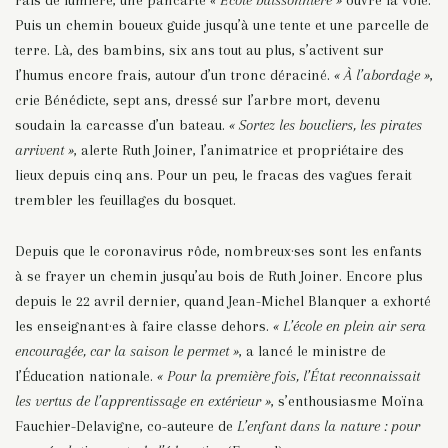
rais de lumière, une pancarte
« École buissonnière »
ouvre la voie.
Puis un chemin boueux guide jusqu’à une tente et une parcelle de
terre. Là, des bambins, six ans tout au plus, s’activent sur
l’humus encore frais, autour d’un tronc déraciné.
« À l’abordage »
,
crie Bénédicte, sept ans, dressé sur l’arbre mort, devenu
soudain la carcasse d’un bateau.
« Sortez les boucliers, les pirates
arrivent »
, alerte Ruth Joiner, l’animatrice et propriétaire des
lieux depuis cinq ans. Pour un peu, le fracas des vagues ferait
trembler les feuillages du bosquet.
Depuis que le coronavirus rôde, nombreux·ses sont les enfants
à se frayer un chemin jusqu’au bois de Ruth Joiner. Encore plus
depuis le 22 avril dernier, quand Jean-Michel Blanquer a exhorté
les enseignant·es à faire classe dehors.
« L’école en plein air sera
encouragée, car la saison le permet »
, a lancé le ministre de
l’Éducation nationale.
« Pour la première fois, l’État reconnaissait
les vertus de l’apprentissage en extérieur »
,
s’enthousiasme Moïna
Fauchier-Delavigne, co-auteure de
L’enfant dans la nature : pour