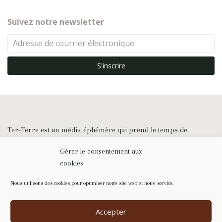
Suivez notre newsletter
Ter-Terre est un média éphémère qui prend le temps de
raconter la nature dans sa diversité. Cela, à travers des long-
formats, incarnés sur le terrain. Au programme : un regard
Gérer le consentement aux
jeune sur celles et ceux qui vivent la nature, en ville comme à la
cookies
campagne. Un thème unique, plusieurs pistes de réflexions. Un
projet des étudiant•es de première année du CFJ.
Nous utilisons des cookies pour optimiser notre site web et notre service.
© CFJ - Tous droits réservés
Accepter